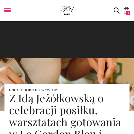
0
UNCATEGORIZED
,
WYWIADY
Z Idą Jeżółkowską o
celebracji posiłku,
warsztatach gotowania
w Le Cordon Bleu i