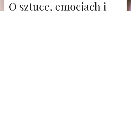
O sztuce, emocjach i
magii Paryża z Héléną
Soubeyrand, francuską
aktorką i ilustratorką
by
KWIECIEŃ 11, 2023
MAJKA
Wywiad z francuską aktorką i ilustratorką Héléną
Soubeyrand
Héléna Soubeyrand opowiada nam o intuicyjnym
rysowaniu, poszukiwaniu inspiracji i flanerowaniu
wczesną wiosną po Paryżu.
Wiosna w Paryżu. W ogrodach Palais Royal kwitną