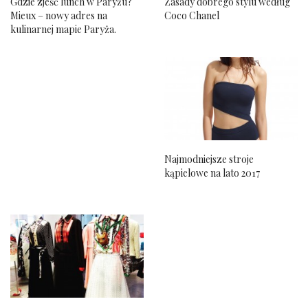
Gdzie zjeść lunch w Paryżu?
Zasady dobrego stylu według
Mieux – nowy adres na
Coco Chanel
kulinarnej mapie Paryża.
Najmodniejsze stroje
kąpielowe na lato 2017