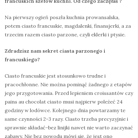
francuskich szefów kuchni. Od czego zaczęłaś ?
Na pierwszy ogień poszła kuchnia prowansalska,
potem ciasto francuskie, magdalenki, finansjerki, a za
trzecim razem ciasto parzone, czyli eklerki i ptysie.
Zdradzisz nam sekret ciasta parzonego i
francuskiego?
Ciasto francuskie jest stosunkowo trudne i
pracochłonne. Nie można pominąć żadnego z etapów
jego przygotowania. Przed lepieniem croissantów czy
pains au chocolat ciasto musi najpierw poleżeć 24
godziny w lodówce. Kolejnego dnia powtarzamy te
same czynności 2-3 razy. Ciasto trzeba precyzyjnie i
sprawnie składać-bez linijki nawet nie warto zaczynać
zabawy. Nie bez powodu mówi się, że jest ono