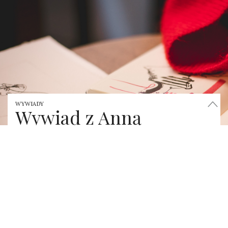
WYWIADY
Wywiad z Anną
Halarewicz w paryskiej
scenerii hotelu Amour
by
GRUDZIEŃ 16, 2017
MAJKA
Kobieta z pasją, dla której nie istnieją rzeczy
niemożliwe. Artystka doskonała w wyrażaniu emocji