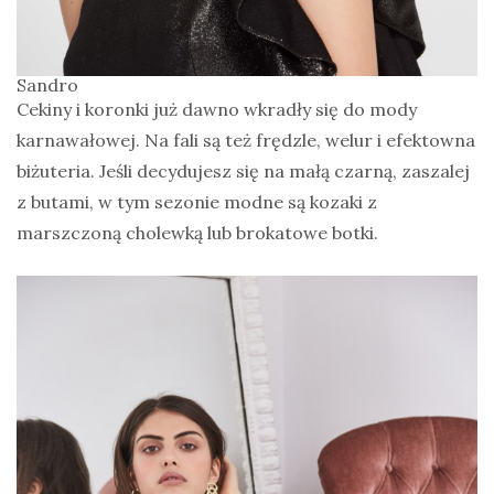
Sandro
Cekiny i koronki już dawno wkradły się do mody
karnawałowej. Na fali są też frędzle, welur i efektowna
biżuteria. Jeśli decydujesz się na małą czarną, zaszalej
z butami, w tym sezonie modne są kozaki z
marszczoną cholewką lub brokatowe botki.