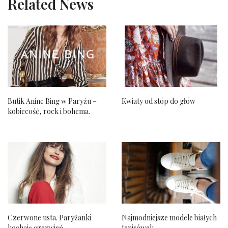
Related News
Butik Anine Bing w Paryżu –
Kwiaty od stóp do głów
kobiecość, rock i bohema.
Czerwone usta. Paryżanki
Najmodniejsze modele białych
kochają czerwień.
tenisówek