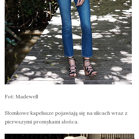
Fot: Madewell
Słomkowe kapelusze pojawiają się na ulicach wraz z
pierwszymi promykami słońca.