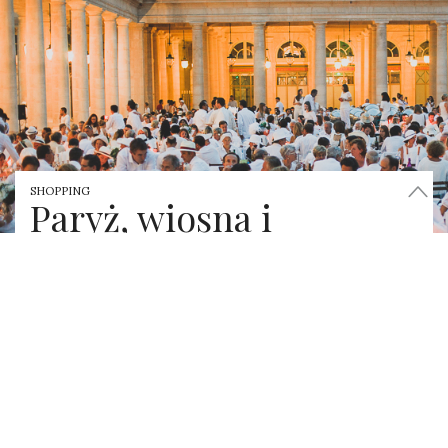
SHOPPING
Paryż, wiosna i
sekretna Kolacja na
biało
by
MAJ 12, 2016
MAJKA
Słynna ,,Kolacja na biało” powraca – 9 czerwca
odbędzie się już 28. edycja! Miejsce i data tej niezwykle