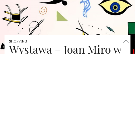
SHOPPING
Wystawa – Joan Miro w
Grand Palais w Paryżu.
by
PAŹDZIERNIK 9, 2018
MAJKA
Wystawa Joana Miro w Grand Palais w Paryżu.
Kataloński artysta, który tworzył na podstawie
snów i w ten sposób otwierał drzwi do swojego
poetyckiego świata!
“Dla mnie obraz powinien być jak iskra. Ma oślepiać,